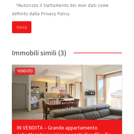
Autorizzo il trattamento dei miei dati come
definito dalla Privacy Policy
A
l
Immobili simili (3)
t
e
r
VENDUTO
n
a
t
i
v
e
:
IN VENDITA – Grande appartamento