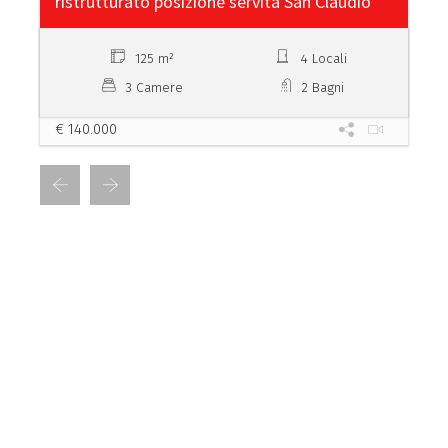
ristrutturato posizione servita San Claudio
125 m²
4 Locali
3 Camere
2 Bagni
€ 140.000