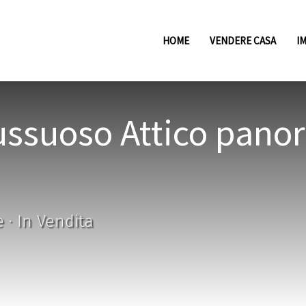
HOME
VENDERE CASA
I
ussuoso Attico panor
 · In Vendita