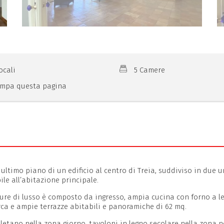
ocali
5 Camere
mpa questa pagina
 ultimo piano di un edificio al centro di Treia, suddiviso in due 
le all’abitazione principale.
niture di lusso è composto da ingresso, ampia cucina con forno a l
rca e ampie terrazze abitabili e panoramiche di 62 mq.
oletano nella zona giorno, tavoloni in legno secolare nella zona 