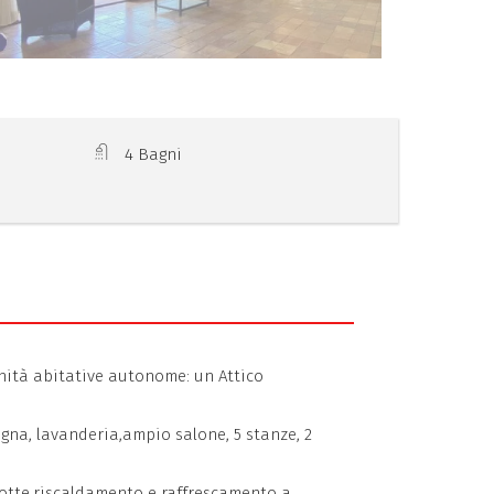
4 Bagni
unità abitative autonome: un Attico
egna, lavanderia,ampio salone, 5 stanze, 2
notte,riscaldamento e raffrescamento a