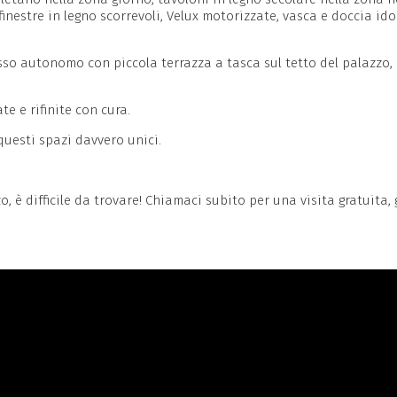
nestre in legno scorrevoli, Velux motorizzate, vasca e doccia ido
cesso autonomo con piccola terrazza a tasca sul tetto del palazzo
e e rifinite con cura.
uesti spazi davvero unici.
, è difficile da trovare! Chiamaci subito per una visita gratuita, g