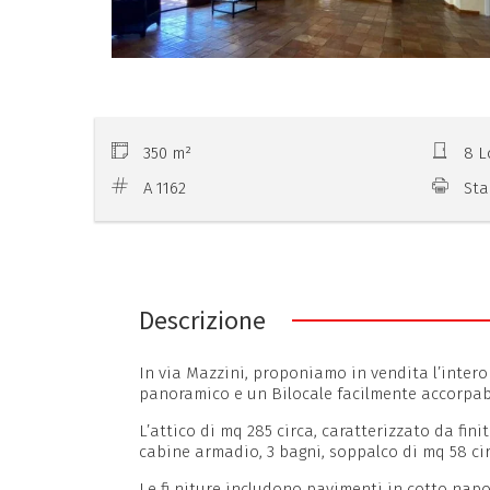
350 m²
8 L
A 1162
Sta
Descrizione
In via Mazzini, proponiamo in vendita l’intero
panoramico e un Bilocale facilmente accorpabi
L’attico di mq 285 circa, caratterizzato da fi
cabine armadio, 3 bagni, soppalco di mq 58 ci
Le fi niture includono pavimenti in cotto nap