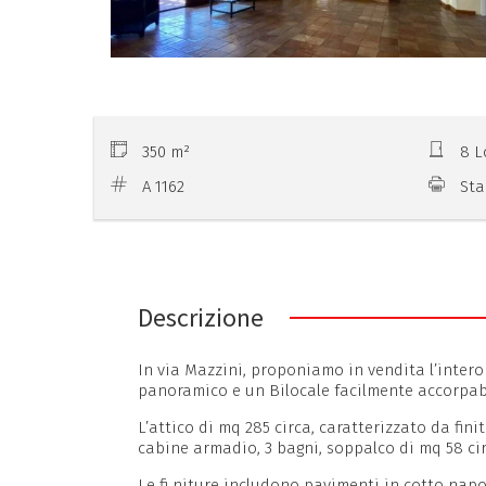
350 m²
8 L
A 1162
Sta
Descrizione
In via Mazzini, proponiamo in vendita l’intero
panoramico e un Bilocale facilmente accorpabi
L’attico di mq 285 circa, caratterizzato da fi
cabine armadio, 3 bagni, soppalco di mq 58 ci
Le fi niture includono pavimenti in cotto nap