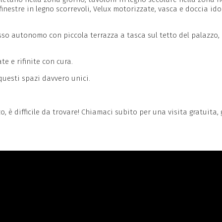
nestre in legno scorrevoli, Velux motorizzate, vasca e doccia ido
cesso autonomo con piccola terrazza a tasca sul tetto del palazzo
e e rifinite con cura.
uesti spazi davvero unici.
, è difficile da trovare! Chiamaci subito per una visita gratuita, g