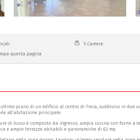
ocali
5 Camere
mpa questa pagina
 ultimo piano di un edificio al centro di Treia, suddiviso in due 
le all’abitazione principale.
niture di lusso è composto da ingresso, ampia cucina con forno a l
rca e ampie terrazze abitabili e panoramiche di 62 mq.
oletano nella zona giorno, tavoloni in legno secolare nella zona 