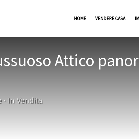
HOME
VENDERE CASA
I
ussuoso Attico panor
 · In Vendita