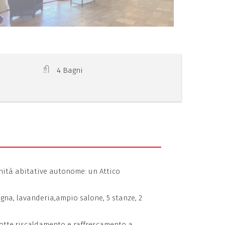
4 Bagni
unità abitative autonome: un Attico
egna, lavanderia,ampio salone, 5 stanze, 2
notte,riscaldamento e raffrescamento a