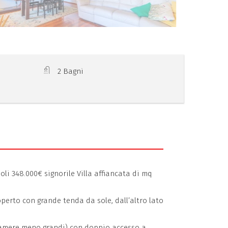
2 Bagni
li 348.000€ signorile Villa affiancata di mq
erto con grande tenda da sole, dall’altro lato
camere meno grandi) con doppio accesso a