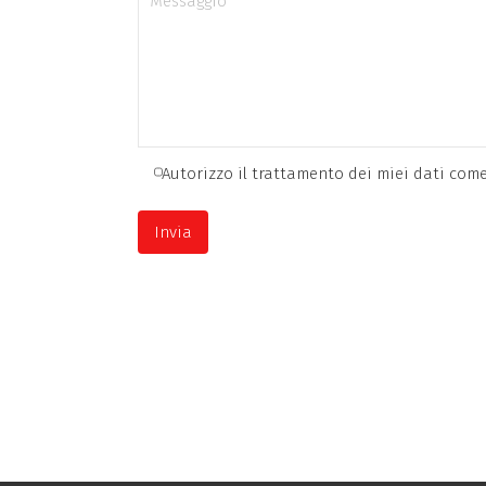
Autorizzo il trattamento dei miei dati come 
A
l
t
e
r
n
a
t