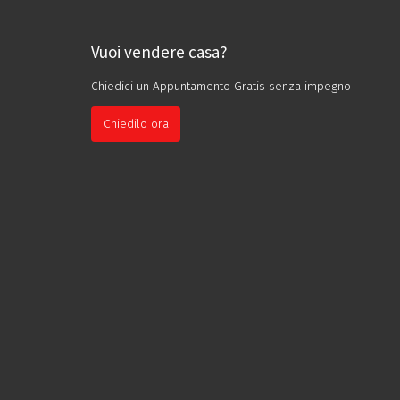
i
v
Vuoi vendere casa?
e
:
Chiedici un Appuntamento Gratis senza impegno
Chiedilo ora