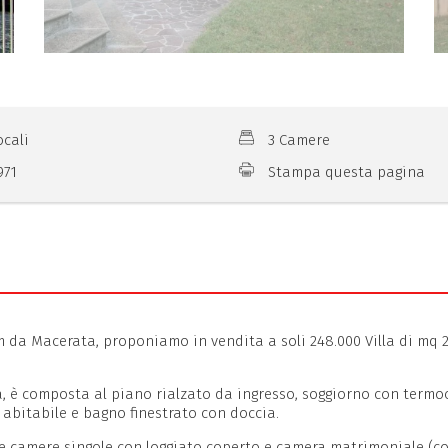
ocali
3 Camere
971
Stampa questa pagina
m da Macerata, proponiamo in vendita a soli 248.000 Villa di mq 25
ta, è composta al piano rialzato da ingresso, soggiorno con termoc
 abitabile e bagno finestrato con doccia.
ue camere singole con loggiato coperto e camera matrimoniale (c