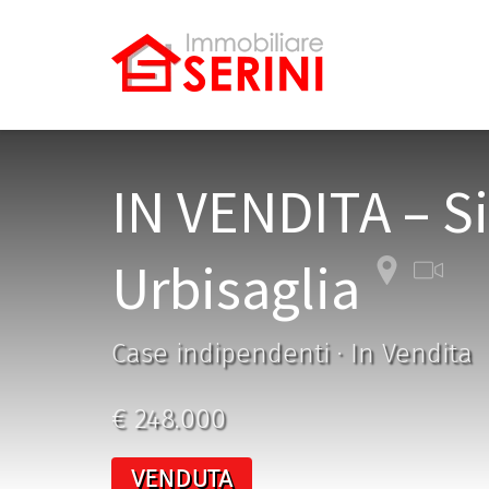
IN VENDITA – Si
Urbisaglia
Case indipendenti · In Vendita
€ 248.000
VENDUTA