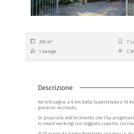
250 m²
7 L
1 Garage
C 0
Descrizione
Ad Urbisaglia, a 6 km dalla Superstrada e 10 K
giardino recintato.
Di proprietà dell’Architetto che l’ha progetta
lo smart working) con loggiato coperto, cucina
Al 1° piano da bagno finestrato con doccia, d