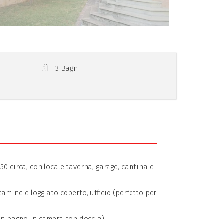
3 Bagni
0 circa, con locale taverna, garage, cantina e
amino e loggiato coperto, ufficio (perfetto per
on bagno in camera con doccia).