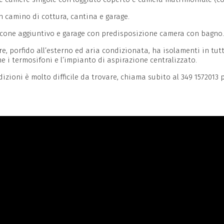
n camino di cottura, cantina e garage.
cone aggiuntivo e garage con predisposizione camera con bagno.
ere, porfido all’esterno ed aria condizionata, ha isolamenti in tu
e i termosifoni e l’impianto di aspirazione centralizzato.
zioni è molto difficile da trovare, chiama subito al 349 1572013 pe