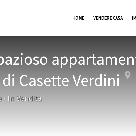
HOME
VENDERE CASA
I
pazioso appartament
 di Casette Verdini
 · In Vendita