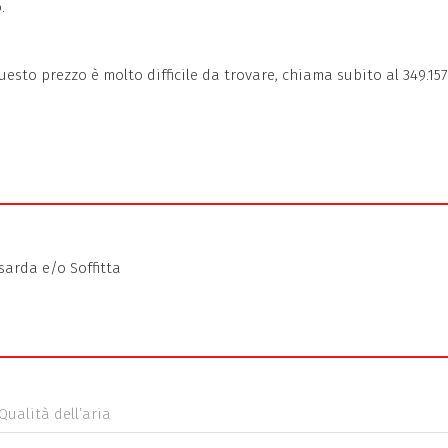
.
to prezzo è molto difficile da trovare, chiama subito al 349.15720
arda e/o Soffitta
Qualità dell’aria