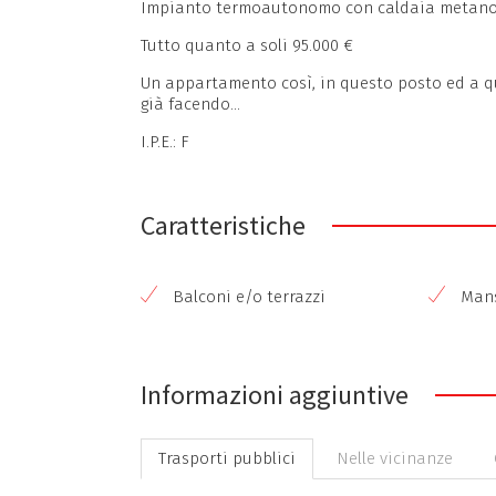
Impianto termoautonomo con caldaia metano
Tutto quanto a soli 95.000 €
Un appartamento così, in questo posto ed a ques
già facendo…
I.P.E.: F
Caratteristiche
Balconi e/o terrazzi
Mans
Informazioni aggiuntive
Trasporti pubblici
Nelle vicinanze