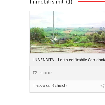
Immobili simili (1)
t
e
r
n
a
t
i
v
e
:
IN VENDITA – Lotto edificabile Corridoni
1000 m²
Prezzo su Richiesta