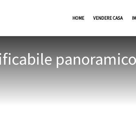
HOME
VENDERE CASA
I
dificabile panoramic