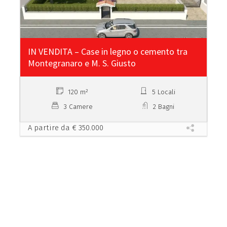
i
v
e
:
IN VENDITA – Case in legno o cemento tra
Montegranaro e M. S. Giusto
120 m²
5 Locali
3 Camere
2 Bagni
A partire da € 350.000