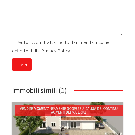
Autorizzo il trattamento dei miei dati come
definito dalla Privacy Policy
A
l
Immobili simili (1)
t
e
r
VENDITE MOMENTANEAMENTE SOSPESE A CAUSA DEI CONTINUI
AUMENTI DEI MATERIALI
n
a
t