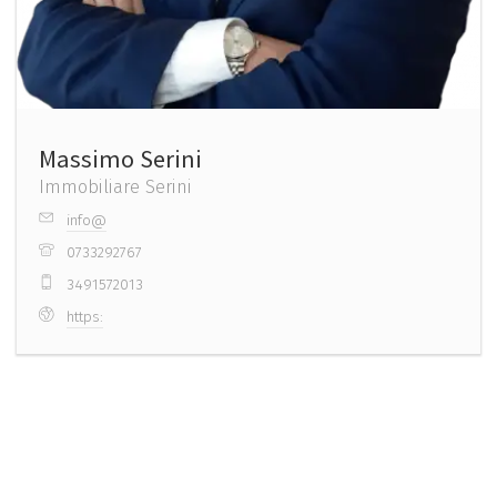
Massimo Serini
Immobiliare Serini
info@
0733292767
3491572013
https: