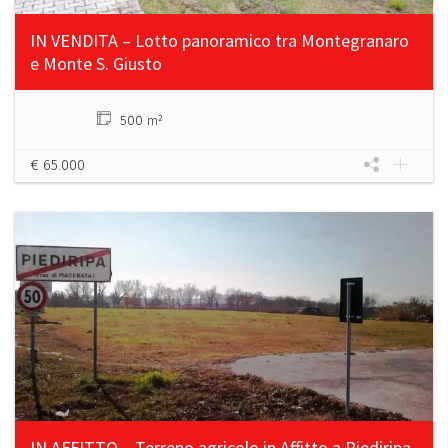
IN VENDITA – Lotto panoramico tra Montegranaro
e Monte S. Giusto
500 m²
€ 65.000
IN AFFITTO – Terreno agricolo in Affitto a Piediripa