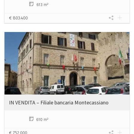
613 m²
€ 803.400
IN VENDITA – Filiale bancaria Montecassiano
610 m²
€ 752.000